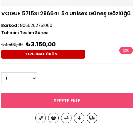
VOGUE 5715SI 29664L 54 Unisex Güneş Gözlüğü
Barkod
:
8056262751060
Tahmini Teslim Süresi
:
₺3.150,00
₺4.500,00
%
30
ORİJİNAL ÜRÜN
İndirim