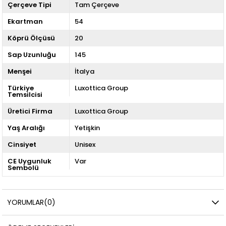
Çerçeve Tipi
Tam Çerçeve
Ekartman
54
Köprü Ölçüsü
20
Sap Uzunluğu
145
Menşei
İtalya
Türkiye
Luxottica Group
Temsilcisi
Üretici Firma
Luxottica Group
Yaş Aralığı
Yetişkin
Cinsiyet
Unisex
CE Uygunluk
Var
Sembolü
YORUMLAR
(0)