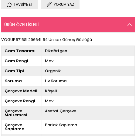
TAVSIYE ET
YORUM YAZ
ÜRÜN ÖZELLIKLERI
VOGUE 5715SI 29664L 54 Unisex Güneş Gözlüğü
Cam Tasarımı
Dikdörtgen
Cam Rengi
Mavi
Cam Tipi
Organik
Koruma
Uv Koruma
Çerçeve Modeli
Köşeli
Çerçeve Rengi
Mavi
Çerçeve
Asetat Çerçeve
Malzemesi
Çerçeve
Parlak Kaplama
Kaplama