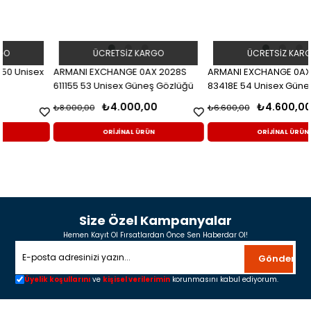
ÜCRETSIZ KARGO
ÜCRETSIZ KARGO
ARMANI EXCHANGE 0AX 2028S
ARMANI EXCHANGE 0AX 4129SU
611155 53 Unisex Güneş Gözlüğü
83418E 54 Unisex Güneş Gözlüğü
₺4.000,00
₺4.600,00
₺8.000,00
₺6.600,00
ORİJİNAL ÜRÜN
ORİJİNAL ÜRÜN
Size Özel Kampanyalar
Hemen Kayıt Ol Fırsatlardan Önce Sen Haberdar Ol!
Gönder
Üyelik koşullarını
ve
kişisel verilerimin
korunmasını kabul ediyorum.