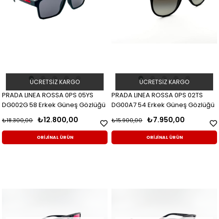
ÜCRETSIZ KARGO
ÜCRETSIZ KARGO
PRADA LINEA ROSSA 0PS 05YS
PRADA LINEA ROSSA 0PS 02TS
DG002G 58 Erkek Güneş Gözlüğü
DG00A7 54 Erkek Güneş Gözlüğü
₺12.800,00
₺7.950,00
₺18.300,00
₺15.900,00
ORİJİNAL ÜRÜN
ORİJİNAL ÜRÜN