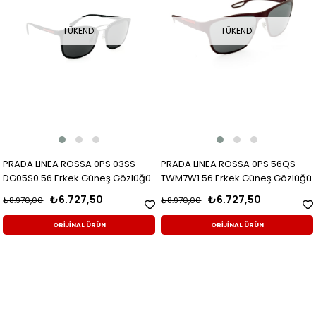
TÜKENDI
TÜKENDI
PRADA LINEA ROSSA 0PS 03SS
PRADA LINEA ROSSA 0PS 56QS
DG05S0 56 Erkek Güneş Gözlüğü
TWM7W1 56 Erkek Güneş Gözlüğü
₺6.727,50
₺6.727,50
₺8.970,00
₺8.970,00
ORİJİNAL ÜRÜN
ORİJİNAL ÜRÜN