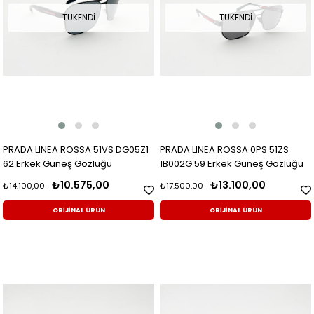
TÜKENDI
TÜKENDI
PRADA LINEA ROSSA 51VS DG05Z1
PRADA LINEA ROSSA 0PS 51ZS
62 Erkek Güneş Gözlüğü
1B002G 59 Erkek Güneş Gözlüğü
₺10.575,00
₺13.100,00
₺14.100,00
₺17.500,00
ORİJİNAL ÜRÜN
ORİJİNAL ÜRÜN