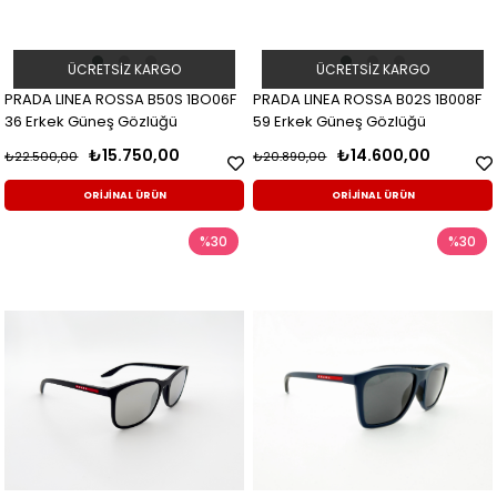
ÜCRETSIZ KARGO
ÜCRETSIZ KARGO
PRADA LINEA ROSSA B50S 1BO06F
PRADA LINEA ROSSA B02S 1B008F
36 Erkek Güneş Gözlüğü
59 Erkek Güneş Gözlüğü
₺15.750,00
₺14.600,00
₺22.500,00
₺20.890,00
ORİJİNAL ÜRÜN
ORİJİNAL ÜRÜN
%30
%30