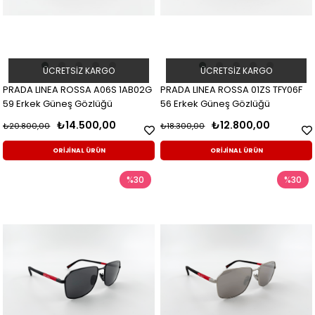
ÜCRETSIZ KARGO
ÜCRETSIZ KARGO
PRADA LINEA ROSSA A06S 1AB02G
PRADA LINEA ROSSA 01ZS TFY06F
59 Erkek Güneş Gözlüğü
56 Erkek Güneş Gözlüğü
₺14.500,00
₺12.800,00
₺20.800,00
₺18.300,00
ORİJİNAL ÜRÜN
ORİJİNAL ÜRÜN
%30
%30