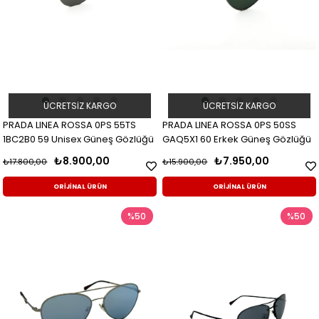
ÜCRETSIZ KARGO
ÜCRETSIZ KARGO
PRADA LINEA ROSSA 0PS 55TS
PRADA LINEA ROSSA 0PS 50SS
1BC2B0 59 Unisex Güneş Gözlüğü
GAQ5X1 60 Erkek Güneş Gözlüğü
₺8.900,00
₺7.950,00
₺17.800,00
₺15.900,00
ORİJİNAL ÜRÜN
ORİJİNAL ÜRÜN
%50
%50