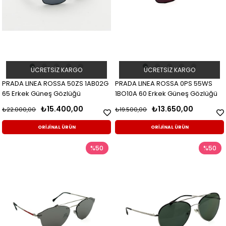
ÜCRETSIZ KARGO
ÜCRETSIZ KARGO
PRADA LINEA ROSSA 50ZS 1AB02G
PRADA LINEA ROSSA 0PS 55WS
65 Erkek Güneş Gözlüğü
1BO10A 60 Erkek Güneş Gözlüğü
₺15.400,00
₺13.650,00
₺22.000,00
₺19.500,00
ORİJİNAL ÜRÜN
ORİJİNAL ÜRÜN
%50
%50