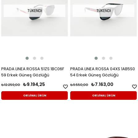
TÜKENDI
TÜKENDI
PRADA LINEA ROSSA 51ZS 1BC06F
PRADA LINEA ROSSA 04XS 1AB5S0
59 Erkek Güneş Gözlüğü
54 Erkek Güneş Gözlüğü
₺9.194,25
₺7.163,00
₺12.259,00
₺9.550,00
ORİJİNAL ÜRÜN
ORİJİNAL ÜRÜN