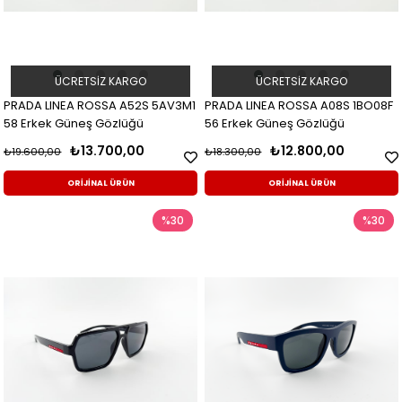
ÜCRETSIZ KARGO
ÜCRETSIZ KARGO
PRADA LINEA ROSSA A52S 5AV3M1
PRADA LINEA ROSSA A08S 1BO08F
58 Erkek Güneş Gözlüğü
56 Erkek Güneş Gözlüğü
₺13.700,00
₺12.800,00
₺19.600,00
₺18.300,00
ORİJİNAL ÜRÜN
ORİJİNAL ÜRÜN
%30
%30