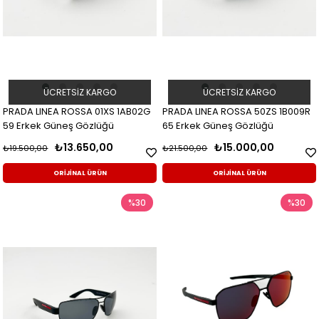
ÜCRETSIZ KARGO
ÜCRETSIZ KARGO
PRADA LINEA ROSSA 01XS 1AB02G
PRADA LINEA ROSSA 50ZS 1B009R
59 Erkek Güneş Gözlüğü
65 Erkek Güneş Gözlüğü
₺13.650,00
₺15.000,00
₺19.500,00
₺21.500,00
ORİJİNAL ÜRÜN
ORİJİNAL ÜRÜN
%30
%30