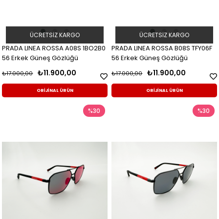
ÜCRETSIZ KARGO
ÜCRETSIZ KARGO
PRADA LINEA ROSSA A08S 1BO2B0
PRADA LINEA ROSSA B08S TFY06F
56 Erkek Güneş Gözlüğü
56 Erkek Güneş Gözlüğü
₺11.900,00
₺11.900,00
₺17.000,00
₺17.000,00
ORİJİNAL ÜRÜN
ORİJİNAL ÜRÜN
%30
%30