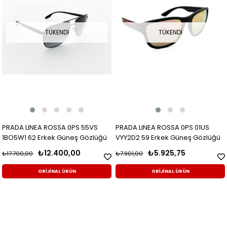
TÜKENDI
TÜKENDI
PRADA LINEA ROSSA 0PS 55VS
PRADA LINEA ROSSA 0PS 01US
1BO5W1 62 Erkek Güneş Gözlüğü
VYY2D2 59 Erkek Güneş Gözlüğü
₺12.400,00
₺5.925,75
₺17.700,00
₺7.901,00
ORİJİNAL ÜRÜN
ORİJİNAL ÜRÜN