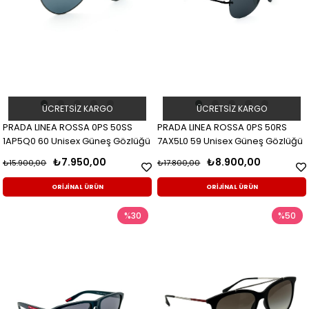
ÜCRETSIZ KARGO
ÜCRETSIZ KARGO
PRADA LINEA ROSSA 0PS 50SS
PRADA LINEA ROSSA 0PS 50RS
1AP5Q0 60 Unisex Güneş Gözlüğü
7AX5L0 59 Unisex Güneş Gözlüğü
₺7.950,00
₺8.900,00
₺15.900,00
₺17.800,00
ORİJİNAL ÜRÜN
ORİJİNAL ÜRÜN
%30
%50