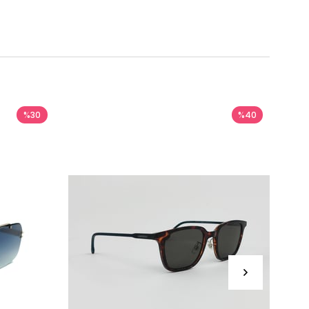
%30
%40