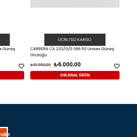
ÜCRETSIZ KARGO
ex Güneş
CARRERA CA 232/G/S 086 50 Unisex Güneş
CARRE
Gözlüğü
Gözl
₺6.000,00
₺10.000,00
₺8.20
ORİJİNAL ÜRÜN
nder