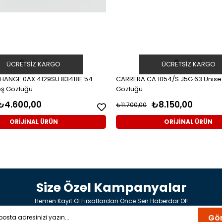
ÜCRETSIZ KARGO
ÜCRETSIZ KARGO
HANGE 0AX 4129SU 83418E 54
CARRERA CA 1054/S J5G 63 Unis
eş Gözlüğü
Gözlüğü
₺4.600,00
₺8.150,00
₺11.700,00
ORİJİNAL ÜRÜN
ORİJİNAL ÜRÜN
Size Özel Kampanyalar
Hemen Kayıt Ol Fırsatlardan Önce Sen Haberdar Ol!
Gö