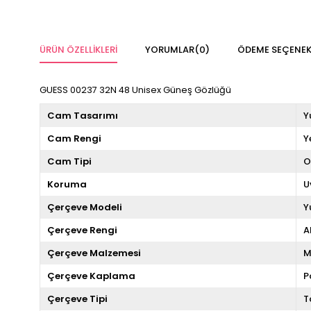
ÜRÜN ÖZELLIKLERI
YORUMLAR
(0)
ÖDEME SEÇENEK
GUESS 00237 32N 48 Unisex Güneş Gözlüğü
Cam Tasarımı
Y
Cam Rengi
Y
Cam Tipi
O
Koruma
U
Çerçeve Modeli
Y
Çerçeve Rengi
A
Çerçeve Malzemesi
M
Çerçeve Kaplama
P
Çerçeve Tipi
T