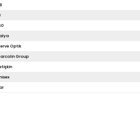
8
8
40
talya
erve Optik
arcolin Group
etişkin
nisex
ar