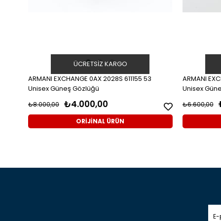
ÜCRETSIZ KARGO
ARMANI EXCHANGE 0AX 2028S 611155 53
ARMANI EXC
Unisex Güneş Gözlüğü
Unisex Gün
₺4.000,00
₺8.000,00
₺6.600,00
ORİJİNAL ÜRÜN