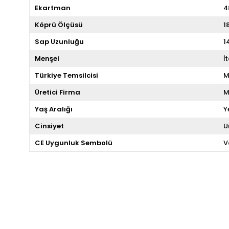
Ekartman
4
Köprü Ölçüsü
1
Sap Uzunluğu
1
Menşei
İ
Türkiye Temsilcisi
M
Üretici Firma
M
Yaş Aralığı
Y
Cinsiyet
U
CE Uygunluk Sembolü
V