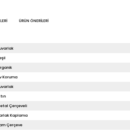
LERI
ÜRÜN ÖNERILERI
uvarlak
eşil
rganik
v Koruma
uvarlak
ltın
etal Çerçeveli
arlak Kaplama
am Çerçeve