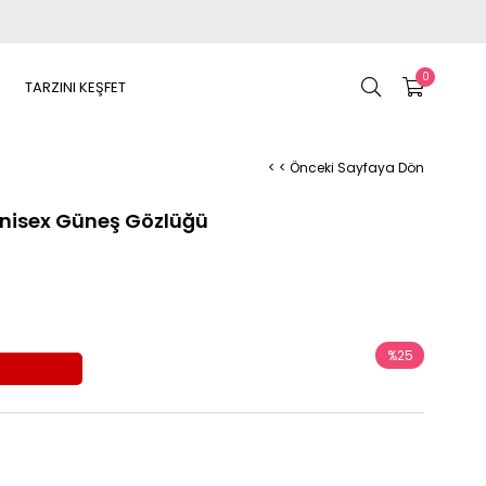
0
TARZINI KEŞFET
< < Önceki Sayfaya Dön
nisex Güneş Gözlüğü
%
25
İndirim