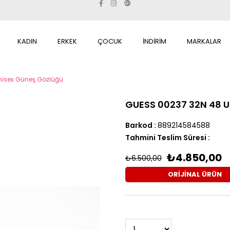
KADIN
ERKEK
ÇOCUK
İNDİRİM
MARKALAR
nisex Güneş Gözlüğü
GUESS 00237 32N 48 U
Barkod
:
889214584588
Tahmini Teslim Süresi
:
₺4.850,00
₺6.500,00
ORİJİNAL ÜRÜN